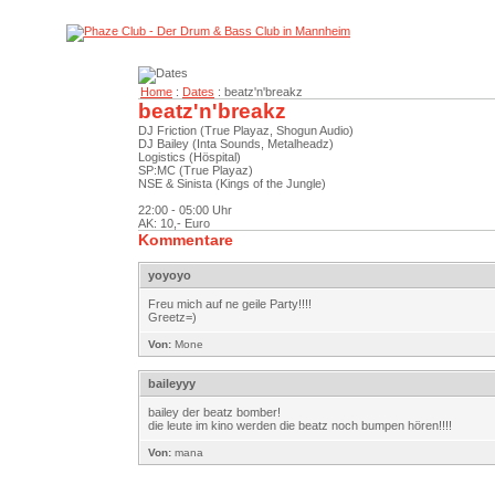
Home
:
Dates
: beatz'n'breakz
beatz'n'breakz
DJ Friction (True Playaz, Shogun Audio)
DJ Bailey (Inta Sounds, Metalheadz)
Logistics (Höspital)
SP:MC (True Playaz)
NSE & Sinista (Kings of the Jungle)
22:00 - 05:00 Uhr
AK: 10,- Euro
Kommentare
yoyoyo
Freu mich auf ne geile Party!!!!
Greetz=)
Von:
Mone
baileyyy
bailey der beatz bomber!
die leute im kino werden die beatz noch bumpen hören!!!!
Von:
mana