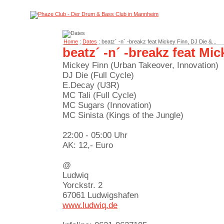
Home
:
Dates
: beatz´ -n´ -breakz feat Mickey Finn, DJ Die &...
beatz´ -n´ -breakz feat Mic
Mickey Finn (Urban Takeover, Innovation)
DJ Die (Full Cycle)
E.Decay (U3R)
MC Tali (Full Cycle)
MC Sugars (Innovation)
MC Sinista (Kings of the Jungle)
22:00 - 05:00 Uhr
AK: 12,- Euro
@
Ludwiq
Yorckstr. 2
67061 Ludwigshafen
www.ludwiq.de