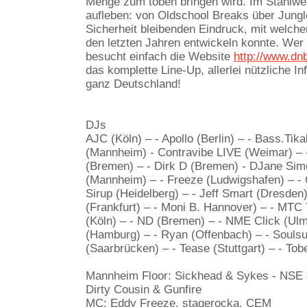
Menge zum toben bringen wird. Im Stahlwerk 
aufleben: von Oldschool Breaks über Jung
Sicherheit bleibenden Eindruck, mit welche
den letzten Jahren entwickeln konnte. Wer 
besucht einfach die Website
http://www.dn
das komplette Line-Up, allerlei nützliche 
ganz Deutschland!
DJs
AJC (Köln) – - Apollo (Berlin) – - Bass.Ti
(Mannheim) - Contravibe LIVE (Weimar) – -
(Bremen) – - Dirk D (Bremen) - DJane Si
(Mannheim) – - Freeze (Ludwigshafen) – - 
Sirup (Heidelberg) – - Jeff Smart (Dresden)
(Frankfurt) – - Moni B. Hannover) – - MTC 
(Köln) – - ND (Bremen) – - NME Click (Ulm)
(Hamburg) – - Ryan (Offenbach) – - Soulsu
(Saarbrücken) – - Tease (Stuttgart) – - Tob
Mannheim Floor: Sickhead & Sykes - NSE &
Dirty Cousin & Gunfire
MC: Eddy Freeze, stagerocka, CEM