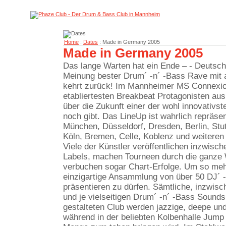
Home
:
Dates
: Made in Germany 2005
Made in Germany 2005
Das lange Warten hat ein Ende – - Deutschl
Meinung bester Drum´ -n´ -Bass Rave mit au
kehrt zurück! Im Mannheimer MS Connexion
etabliertesten Breakbeat Protagonisten a
über die Zukunft einer der wohl innovativs
noch gibt. Das LineUp ist wahrlich repräse
München, Düsseldorf, Dresden, Berlin, Stut
Köln, Bremen, Celle, Koblenz und weiteren
Viele der Künstler veröffentlichen inzwisch
Labels, machen Tourneen durch die ganze 
verbuchen sogar Chart-Erfolge. Um so mehr 
einzigartige Ansammlung von über 50 DJ´ -s
präsentieren zu dürfen. Sämtliche, inzwis
und je vielseitigen Drum´ -n´ -Bass Sounds
gestalteten Club werden jazzige, deepe un
während in der beliebten Kolbenhalle Jum