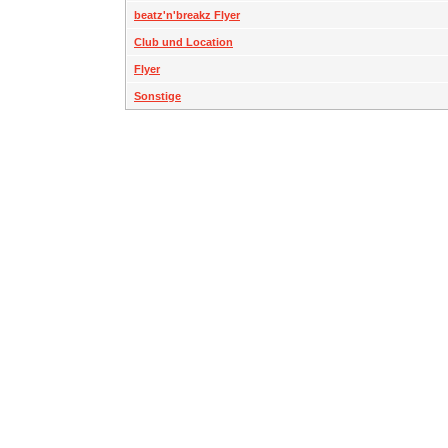
beatz'n'breakz Flyer
Club und Location
Flyer
Sonstige