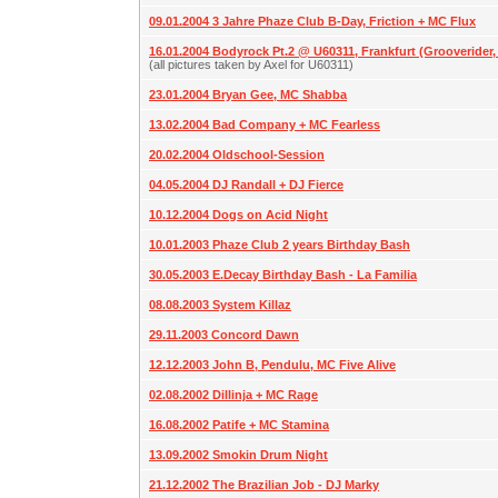
09.01.2004 3 Jahre Phaze Club B-Day, Friction + MC Flux
16.01.2004 Bodyrock Pt.2 @ U60311, Frankfurt (Grooverider, D
(all pictures taken by Axel for U60311)
23.01.2004 Bryan Gee, MC Shabba
13.02.2004 Bad Company + MC Fearless
20.02.2004 Oldschool-Session
04.05.2004 DJ Randall + DJ Fierce
10.12.2004 Dogs on Acid Night
10.01.2003 Phaze Club 2 years Birthday Bash
30.05.2003 E.Decay Birthday Bash - La Familia
08.08.2003 System Killaz
29.11.2003 Concord Dawn
12.12.2003 John B, Pendulu, MC Five Alive
02.08.2002 Dillinja + MC Rage
16.08.2002 Patife + MC Stamina
13.09.2002 Smokin Drum Night
21.12.2002 The Brazilian Job - DJ Marky