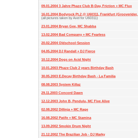
09.01.2004 3 Jahre Phaze Club B-Day, Friction + MC Flux
16.01.2004 Bodyrock Pt.2 @ U60311, Frankfurt (Grooverider, D
(all pictures taken by Axel for U60311)
23.01.2004 Bryan Gee, MC Shabba
13.02.2004 Bad Company + MC Fearless
20.02.2004 Oldschool-Session
04.05.2004 DJ Randall + DJ Fierce
10.12.2004 Dogs on Acid Night
10.01.2003 Phaze Club 2 years Birthday Bash
30.05.2003 E.Decay Birthday Bash - La Familia
08.08.2003 System Killaz
29.11.2003 Concord Dawn
12.12.2003 John B, Pendulu, MC Five Alive
02.08.2002 Dillinja + MC Rage
16.08.2002 Patife + MC Stamina
13.09.2002 Smokin Drum Night
21.12.2002 The Brazilian Job - DJ Marky