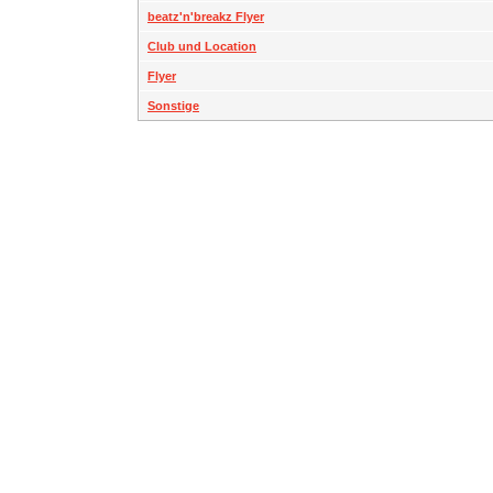
beatz'n'breakz Flyer
Club und Location
Flyer
Sonstige