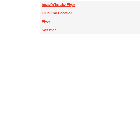
beatz'n'breakz Flyer
Club und Location
Flyer
Sonstige