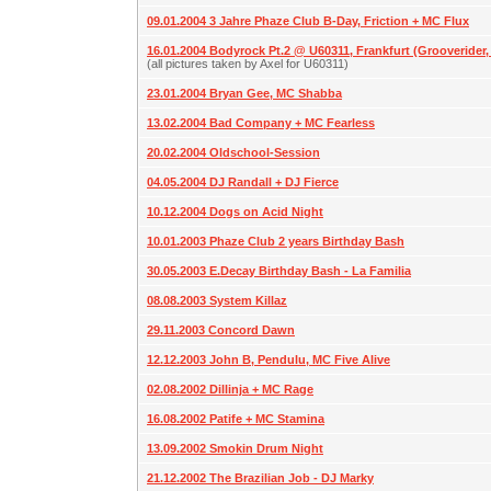
09.01.2004 3 Jahre Phaze Club B-Day, Friction + MC Flux
16.01.2004 Bodyrock Pt.2 @ U60311, Frankfurt (Grooverider, D
(all pictures taken by Axel for U60311)
23.01.2004 Bryan Gee, MC Shabba
13.02.2004 Bad Company + MC Fearless
20.02.2004 Oldschool-Session
04.05.2004 DJ Randall + DJ Fierce
10.12.2004 Dogs on Acid Night
10.01.2003 Phaze Club 2 years Birthday Bash
30.05.2003 E.Decay Birthday Bash - La Familia
08.08.2003 System Killaz
29.11.2003 Concord Dawn
12.12.2003 John B, Pendulu, MC Five Alive
02.08.2002 Dillinja + MC Rage
16.08.2002 Patife + MC Stamina
13.09.2002 Smokin Drum Night
21.12.2002 The Brazilian Job - DJ Marky