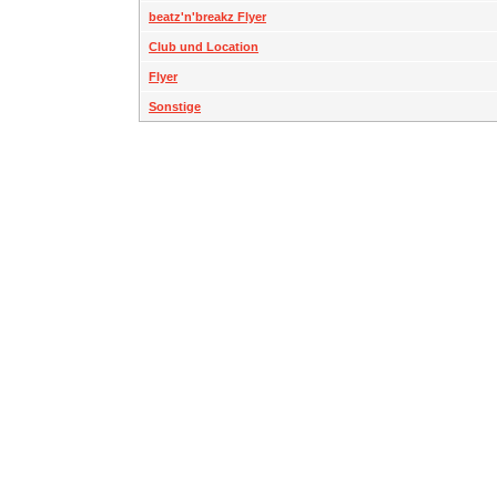
beatz'n'breakz Flyer
Club und Location
Flyer
Sonstige