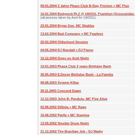
09.01.2004 3 Jahre Phaze Club B-Day, Friction + MC Flux
16.01.2004 Bodyrock Pt.2 @ U60311, Frankfurt (Grooverider, D
(all pictures taken by Axel for U60311)
23.01.2004 Bryan Gee, MC Shabba
13.02.2004 Bad Company + MC Fearless
20.02.2004 Oldschool-Session
04.05.2004 DJ Randall + DJ Fierce
10.12.2004 Dogs on Acid Night
10.01.2003 Phaze Club 2 years Birthday Bash
30.05.2003 E.Decay Birthday Bash - La Familia
08.08.2003 System Killaz
29.11.2003 Concord Dawn
12.12.2003 John B, Pendulu, MC Five Alive
02.08.2002 Dillinja + MC Rage
16.08.2002 Patife + MC Stamina
13.09.2002 Smokin Drum Night
21.12.2002 The Brazilian Job - DJ Marky