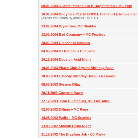
09.01.2004 3 Jahre Phaze Club B-Day, Friction + MC Flux
16.01.2004 Bodyrock Pt.2 @ U60311, Frankfurt (Grooverider, D
(all pictures taken by Axel for U60311)
23.01.2004 Bryan Gee, MC Shabba
13.02.2004 Bad Company + MC Fearless
20.02.2004 Oldschool-Session
04.05.2004 DJ Randall + DJ Fierce
10.12.2004 Dogs on Acid Night
10.01.2003 Phaze Club 2 years Birthday Bash
30.05.2003 E.Decay Birthday Bash - La Familia
08.08.2003 System Killaz
29.11.2003 Concord Dawn
12.12.2003 John B, Pendulu, MC Five Alive
02.08.2002 Dillinja + MC Rage
16.08.2002 Patife + MC Stamina
13.09.2002 Smokin Drum Night
21.12.2002 The Brazilian Job - DJ Marky