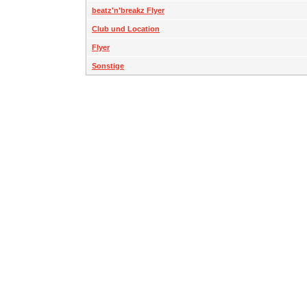
beatz'n'breakz Flyer
Club und Location
Flyer
Sonstige