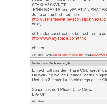
CONCORD DAWN, BLACK SUN EMPIRE,
STAKKA&SKYNET,
JOHN B&EXILE and VENETIAN SNARES… -f
Jump on the first train here :
http://users.telenet.be/sophisticathnk/aud
enjoy !
still under construction, but feel free to d
http://www.myspace.com/thnk
cheers !
Von:
THNK |
Email:
hectic_bass@hotmail.com
|
URL:
http://www.t
Danke das es Euch wieder gibt
Einfach toll das der Phaze Club wieder da
Da weiß ich wo ich Freitags wieder hinge
Und das Zimmer ist eh ein mega geiler Club
Sehen uns dort Phaze Club Crew.
BIG UP
Von:
Matze