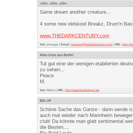
.oOo. .oOo. .oOo.
Same dream another creature...
4 some new oldskool Breakz, Drum'n Bass
www.THEDARKCENTURY.com
Von:
presage |
Email:
presage@thedarkcentury.com
|
URL:
http:/
Alles Gute aus Berlin!
Tut gut eine der wenigen etablierten deut
zu sehen...
Peace
M.
Von:
Metro |
URL:
http://www.hardedged.de
BIG UP
Schöne Sache das Ganze - dann werde i
auch mal wieder nach Mannheim bewegen...
club! Da könnte man glatt sentimental we
die Besten....