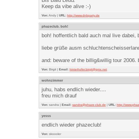
Bis Bald Leutz
Keep da vibe alive :-)
Von:
Andy |
URL:
http://www.dnbparty.de
phazeclub. boh!
boh! hoffentlich bald auch mal live dabei,
liebe grüße ausm schluchtenscheisserlan
and: beware of the billig&willig tour 2006. 
Von:
Birgit |
Email:
hinterhofer.birgit@gmx.net
wohnzimmer
juhu, habs endlich wieder....
freu mich drauf
Von:
sandra |
Email:
sandra@phaze-club.de
|
URL:
http://www.pha
yesss
endlich wieder phazeclub!
Von:
skoooler