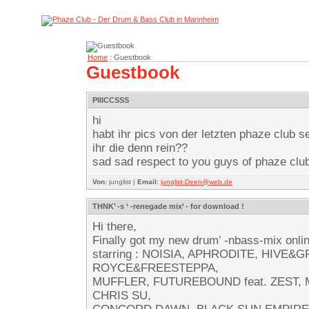
Home
: Guestbook
Guestbook
PIIICCSSS
hi
habt ihr pics von der letzten phaze club 
ihr die denn rein??
sad sad respect to you guys of phaze club
Von:
junglist |
Email:
junglist-Deen@web.de
THNK’ -s ‘ -renegade mix’ - for download !
Hi there,
Finally got my new drum’ -nbass-mix onlin
starring : NOISIA, APHRODITE, HIVE&G
ROYCE&FREESTEPPA,
MUFFLER, FUTUREBOUND feat. ZEST,
CHRIS SU,