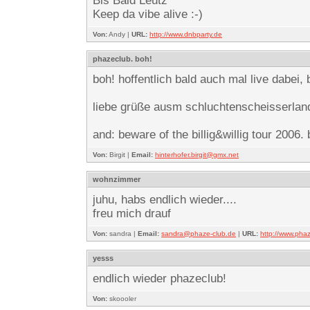
Bis Bald Leutz
Keep da vibe alive :-)
Von:
Andy |
URL:
http://www.dnbparty.de
phazeclub. boh!
boh! hoffentlich bald auch mal live dabei,
liebe grüße ausm schluchtenscheisserlan
and: beware of the billig&willig tour 2006. 
Von:
Birgit |
Email:
hinterhofer.birgit@gmx.net
wohnzimmer
juhu, habs endlich wieder....
freu mich drauf
Von:
sandra |
Email:
sandra@phaze-club.de
|
URL:
http://www.pha
yesss
endlich wieder phazeclub!
Von:
skoooler