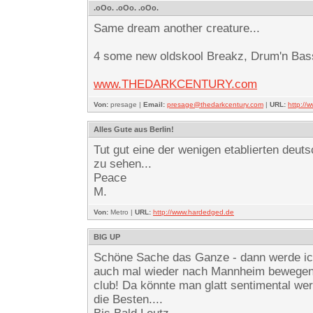
.oOo. .oOo. .oOo.
Same dream another creature...
4 some new oldskool Breakz, Drum'n Bass
www.THEDARKCENTURY.com
Von:
presage |
Email:
presage@thedarkcentury.com
|
URL:
http:/
Alles Gute aus Berlin!
Tut gut eine der wenigen etablierten deut
zu sehen...
Peace
M.
Von:
Metro |
URL:
http://www.hardedged.de
BIG UP
Schöne Sache das Ganze - dann werde i
auch mal wieder nach Mannheim bewegen...
club! Da könnte man glatt sentimental we
die Besten....