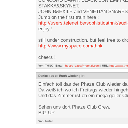
CONCORD DAWN, BLACK SUN EMPIRE,
STAKKA&SKYNET,
JOHN B&EXILE and VENETIAN SNARES… -f
Jump on the first train here :
http://users.telenet.be/sophisticathnk/aud
enjoy !
still under construction, but feel free to d
http://www.myspace.com/thnk
cheers !
Von:
THNK |
Email:
hectic_bass@hotmail.com
|
URL:
http://www.t
Danke das es Euch wieder gibt
Einfach toll das der Phaze Club wieder da
Da weiß ich wo ich Freitags wieder hinge
Und das Zimmer ist eh ein mega geiler Club
Sehen uns dort Phaze Club Crew.
BIG UP
Von:
Matze