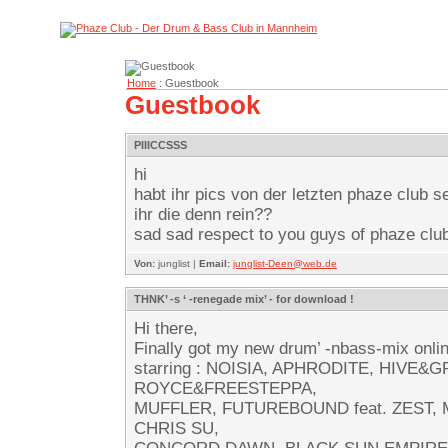
Home
: Guestbook
Guestbook
PIIICCSSS
hi
habt ihr pics von der letzten phaze club 
ihr die denn rein??
sad sad respect to you guys of phaze club
Von:
junglist |
Email:
junglist-Deen@web.de
THNK’ -s ‘ -renegade mix’ - for download !
Hi there,
Finally got my new drum’ -nbass-mix onlin
starring : NOISIA, APHRODITE, HIVE&G
ROYCE&FREESTEPPA,
MUFFLER, FUTUREBOUND feat. ZEST,
CHRIS SU,