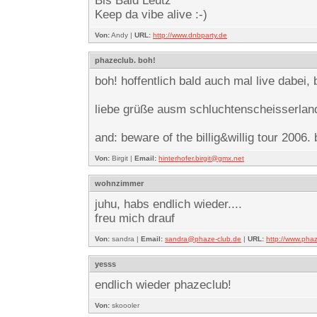
Bis Bald Leutz
Keep da vibe alive :-)
Von:
Andy |
URL:
http://www.dnbparty.de
phazeclub. boh!
boh! hoffentlich bald auch mal live dabei,
liebe grüße ausm schluchtenscheisserlan
and: beware of the billig&willig tour 2006. 
Von:
Birgit |
Email:
hinterhofer.birgit@gmx.net
wohnzimmer
juhu, habs endlich wieder....
freu mich drauf
Von:
sandra |
Email:
sandra@phaze-club.de
|
URL:
http://www.pha
yesss
endlich wieder phazeclub!
Von:
skoooler