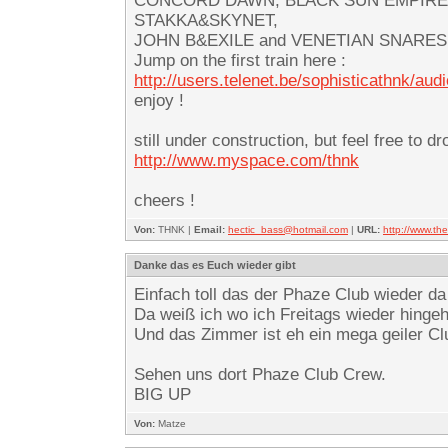
CONCORD DAWN, BLACK SUN EMPIRE,
STAKKA&SKYNET,
JOHN B&EXILE and VENETIAN SNARES… -f
Jump on the first train here :
http://users.telenet.be/sophisticathnk/aud
enjoy !
still under construction, but feel free to d
http://www.myspace.com/thnk
cheers !
Von:
THNK |
Email:
hectic_bass@hotmail.com
|
URL:
http://www.t
Danke das es Euch wieder gibt
Einfach toll das der Phaze Club wieder da
Da weiß ich wo ich Freitags wieder hinge
Und das Zimmer ist eh ein mega geiler Club
Sehen uns dort Phaze Club Crew.
BIG UP
Von:
Matze