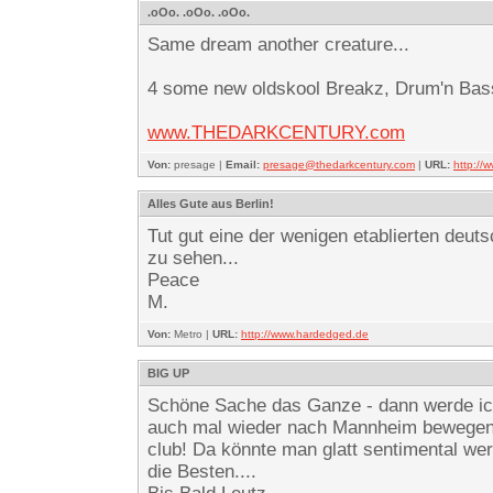
.oOo. .oOo. .oOo.
Same dream another creature...
4 some new oldskool Breakz, Drum'n Bass
www.THEDARKCENTURY.com
Von:
presage |
Email:
presage@thedarkcentury.com
|
URL:
http:/
Alles Gute aus Berlin!
Tut gut eine der wenigen etablierten deut
zu sehen...
Peace
M.
Von:
Metro |
URL:
http://www.hardedged.de
BIG UP
Schöne Sache das Ganze - dann werde i
auch mal wieder nach Mannheim bewegen...
club! Da könnte man glatt sentimental we
die Besten....