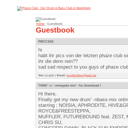
Home
: Guestbook
Guestbook
PIIICCSSS
hi
habt ihr pics von der letzten phaze club 
ihr die denn rein??
sad sad respect to you guys of phaze club
Von:
junglist |
Email:
junglist-Deen@web.de
THNK’ -s ‘ -renegade mix’ - for download !
Hi there,
Finally got my new drum’ -nbass-mix onlin
starring : NOISIA, APHRODITE, HIVE&G
ROYCE&FREESTEPPA,
MUFFLER, FUTUREBOUND feat. ZEST,
CHRIS SU,