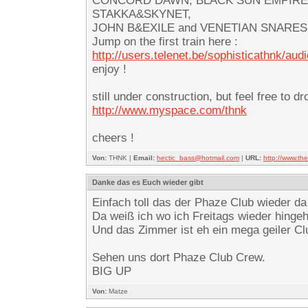
CONCORD DAWN, BLACK SUN EMPIRE,
STAKKA&SKYNET,
JOHN B&EXILE and VENETIAN SNARES… -f
Jump on the first train here :
http://users.telenet.be/sophisticathnk/aud
enjoy !
still under construction, but feel free to d
http://www.myspace.com/thnk
cheers !
Von:
THNK |
Email:
hectic_bass@hotmail.com
|
URL:
http://www.t
Danke das es Euch wieder gibt
Einfach toll das der Phaze Club wieder da
Da weiß ich wo ich Freitags wieder hinge
Und das Zimmer ist eh ein mega geiler Club
Sehen uns dort Phaze Club Crew.
BIG UP
Von:
Matze