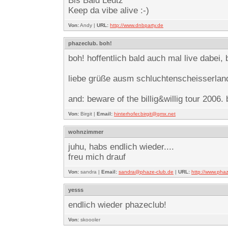
Bis Bald Leutz
Keep da vibe alive :-)
Von:
Andy |
URL:
http://www.dnbparty.de
phazeclub. boh!
boh! hoffentlich bald auch mal live dabei,
liebe grüße ausm schluchtenscheisserlan
and: beware of the billig&willig tour 2006. 
Von:
Birgit |
Email:
hinterhofer.birgit@gmx.net
wohnzimmer
juhu, habs endlich wieder....
freu mich drauf
Von:
sandra |
Email:
sandra@phaze-club.de
|
URL:
http://www.pha
yesss
endlich wieder phazeclub!
Von:
skoooler