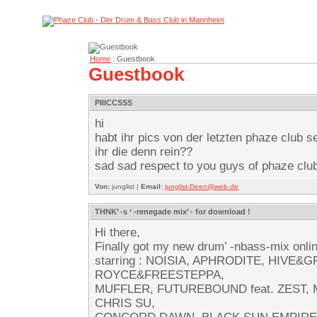
Home
: Guestbook
Guestbook
PIIICCSSS
hi
habt ihr pics von der letzten phaze club 
ihr die denn rein??
sad sad respect to you guys of phaze club
Von:
junglist |
Email:
junglist-Deen@web.de
THNK’ -s ‘ -renegade mix’ - for download !
Hi there,
Finally got my new drum’ -nbass-mix onlin
starring : NOISIA, APHRODITE, HIVE&G
ROYCE&FREESTEPPA,
MUFFLER, FUTUREBOUND feat. ZEST,
CHRIS SU,