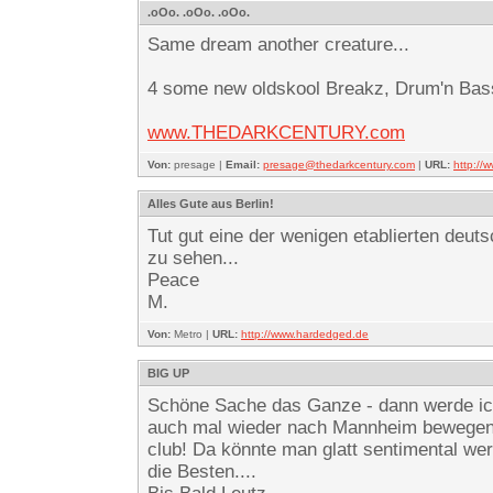
.oOo. .oOo. .oOo.
Same dream another creature...
4 some new oldskool Breakz, Drum'n Bass
www.THEDARKCENTURY.com
Von:
presage |
Email:
presage@thedarkcentury.com
|
URL:
http:/
Alles Gute aus Berlin!
Tut gut eine der wenigen etablierten deut
zu sehen...
Peace
M.
Von:
Metro |
URL:
http://www.hardedged.de
BIG UP
Schöne Sache das Ganze - dann werde i
auch mal wieder nach Mannheim bewegen...
club! Da könnte man glatt sentimental we
die Besten....