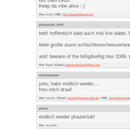
Bis Bald Leutz
Keep da vibe alive :-)
Von:
Andy |
URL:
http://www.dnbparty.de
phazeclub. boh!
boh! hoffentlich bald auch mal live dabei,
liebe grüße ausm schluchtenscheisserlan
and: beware of the billig&willig tour 2006. 
Von:
Birgit |
Email:
hinterhofer.birgit@gmx.net
wohnzimmer
juhu, habs endlich wieder....
freu mich drauf
Von:
sandra |
Email:
sandra@phaze-club.de
|
URL:
http://www.pha
yesss
endlich wieder phazeclub!
Von:
skoooler