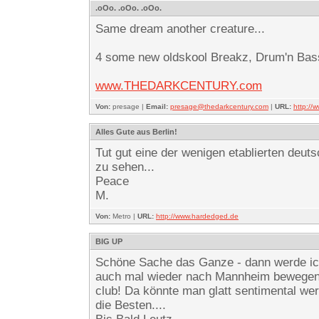
.oOo. .oOo. .oOo.
Same dream another creature...
4 some new oldskool Breakz, Drum'n Bass
www.THEDARKCENTURY.com
Von:
presage |
Email:
presage@thedarkcentury.com
|
URL:
http:/
Alles Gute aus Berlin!
Tut gut eine der wenigen etablierten deut
zu sehen...
Peace
M.
Von:
Metro |
URL:
http://www.hardedged.de
BIG UP
Schöne Sache das Ganze - dann werde i
auch mal wieder nach Mannheim bewegen...
club! Da könnte man glatt sentimental we
die Besten....