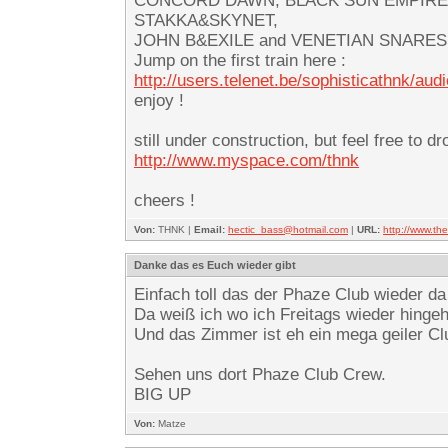
CONCORD DAWN, BLACK SUN EMPIRE,
STAKKA&SKYNET,
JOHN B&EXILE and VENETIAN SNARES… -f
Jump on the first train here :
http://users.telenet.be/sophisticathnk/aud
enjoy !
still under construction, but feel free to d
http://www.myspace.com/thnk
cheers !
Von:
THNK |
Email:
hectic_bass@hotmail.com
|
URL:
http://www.t
Danke das es Euch wieder gibt
Einfach toll das der Phaze Club wieder da
Da weiß ich wo ich Freitags wieder hinge
Und das Zimmer ist eh ein mega geiler Club
Sehen uns dort Phaze Club Crew.
BIG UP
Von:
Matze