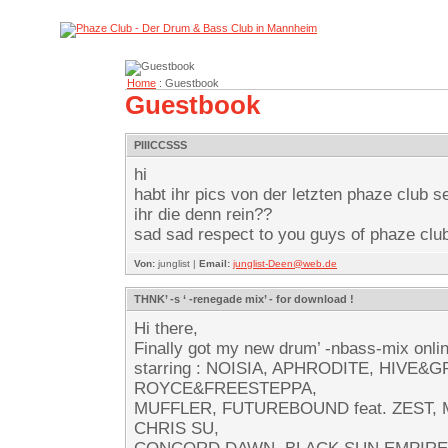
Home
: Guestbook
Guestbook
PIIICCSSS
hi
habt ihr pics von der letzten phaze club 
ihr die denn rein??
sad sad respect to you guys of phaze club
Von:
junglist |
Email:
junglist-Deen@web.de
THNK’ -s ‘ -renegade mix’ - for download !
Hi there,
Finally got my new drum’ -nbass-mix onlin
starring : NOISIA, APHRODITE, HIVE&G
ROYCE&FREESTEPPA,
MUFFLER, FUTUREBOUND feat. ZEST,
CHRIS SU,