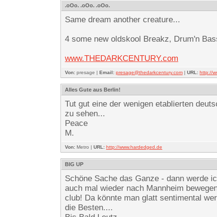
.oOo. .oOo. .oOo.
Same dream another creature...
4 some new oldskool Breakz, Drum'n Bass
www.THEDARKCENTURY.com
Von:
presage |
Email:
presage@thedarkcentury.com
|
URL:
http:/
Alles Gute aus Berlin!
Tut gut eine der wenigen etablierten deut
zu sehen...
Peace
M.
Von:
Metro |
URL:
http://www.hardedged.de
BIG UP
Schöne Sache das Ganze - dann werde i
auch mal wieder nach Mannheim bewegen...
club! Da könnte man glatt sentimental we
die Besten....