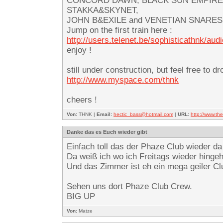
CONCORD DAWN, BLACK SUN EMPIRE,
STAKKA&SKYNET,
JOHN B&EXILE and VENETIAN SNARES… -f
Jump on the first train here :
http://users.telenet.be/sophisticathnk/aud
enjoy !
still under construction, but feel free to d
http://www.myspace.com/thnk
cheers !
Von:
THNK |
Email:
hectic_bass@hotmail.com
|
URL:
http://www.t
Danke das es Euch wieder gibt
Einfach toll das der Phaze Club wieder da
Da weiß ich wo ich Freitags wieder hinge
Und das Zimmer ist eh ein mega geiler Club
Sehen uns dort Phaze Club Crew.
BIG UP
Von:
Matze