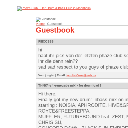
Home
: Guestbook
Guestbook
PIIICCSSS
hi
habt ihr pics von der letzten phaze club 
ihr die denn rein??
sad sad respect to you guys of phaze club
Von:
junglist |
Email:
junglist-Deen@web.de
THNK’ -s ‘ -renegade mix’ - for download !
Hi there,
Finally got my new drum’ -nbass-mix onlin
starring : NOISIA, APHRODITE, HIVE&G
ROYCE&FREESTEPPA,
MUFFLER, FUTUREBOUND feat. ZEST,
CHRIS SU,