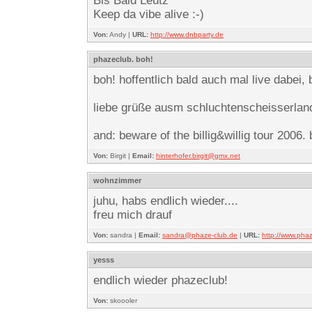
Bis Bald Leutz
Keep da vibe alive :-)
Von:
Andy |
URL:
http://www.dnbparty.de
phazeclub. boh!
boh! hoffentlich bald auch mal live dabei,
liebe grüße ausm schluchtenscheisserlan
and: beware of the billig&willig tour 2006. 
Von:
Birgit |
Email:
hinterhofer.birgit@gmx.net
wohnzimmer
juhu, habs endlich wieder....
freu mich drauf
Von:
sandra |
Email:
sandra@phaze-club.de
|
URL:
http://www.pha
yesss
endlich wieder phazeclub!
Von:
skoooler