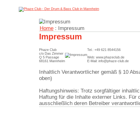
Home
: Impressum
Impressum
Phaze Club
Tel.: +49 621 8544156
c/o Das Zimmer
Q 5 Passage
Web: www.phazeclub.de
68161 Mannheim
E-Mail: info@phaze-club.de
Inhaltlich Verantwortlicher gemäß § 10 Ab
oben)
Haftungshinweis: Trotz sorgfältiger inhaltl
Haftung für die Inhalte externer Links. Für 
ausschließlich deren Betreiber verantwortli