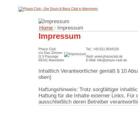
Home
: Impressum
Impressum
Phaze Club
Tel.: +49 621 8544156
c/o Das Zimmer
Q 5 Passage
Web: www.phazeclub.de
68161 Mannheim
E-Mail: info@phaze-club.de
Inhaltlich Verantwortlicher gemäß § 10 Ab
oben)
Haftungshinweis: Trotz sorgfältiger inhaltl
Haftung für die Inhalte externer Links. Für 
ausschließlich deren Betreiber verantwortli