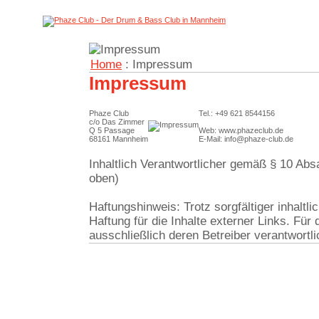
Home
: Impressum
Impressum
Phaze Club
Tel.: +49 621 8544156
c/o Das Zimmer
Q 5 Passage
Web: www.phazeclub.de
68161 Mannheim
E-Mail: info@phaze-club.de
Inhaltlich Verantwortlicher gemäß § 10 Ab
oben)
Haftungshinweis: Trotz sorgfältiger inhaltl
Haftung für die Inhalte externer Links. Für 
ausschließlich deren Betreiber verantwortli