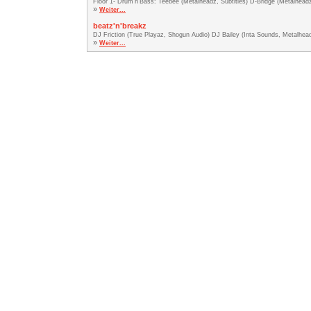
Floor 1- Drum'n'Bass: Teebee (Metalheadz, Subtitles) D-Bridge (Metalhea
»
Weiter...
beatz'n'breakz
DJ Friction (True Playaz, Shogun Audio) DJ Bailey (Inta Sounds, Metalhead
»
Weiter...