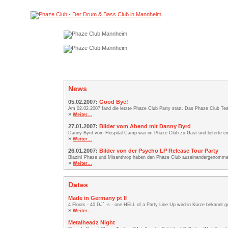
News
05.02.2007:
Good Bye!
Am 02.02.2007 fand die letzte Phaze Club Party statt. Das Phaze Club Team
»
Weiter...
27.01.2007:
Bilder vom Abend mit Danny Byrd
Danny Byrd vom Hospital Camp war im Phaze Club zu Gast und lieferte ei
»
Weiter...
26.01.2007:
Bilder von der Psycho LP Release Tour Party
Blazin! Phaze und Misanthrop haben den Phaze Club auseinandergenommen. 
»
Weiter...
Dates
Made in Germany pt II
4 Floors - 40 DJ´ -s - one HELL of a Party Line Up wird in Kürze bekannt
»
Weiter...
Metalheadz Night