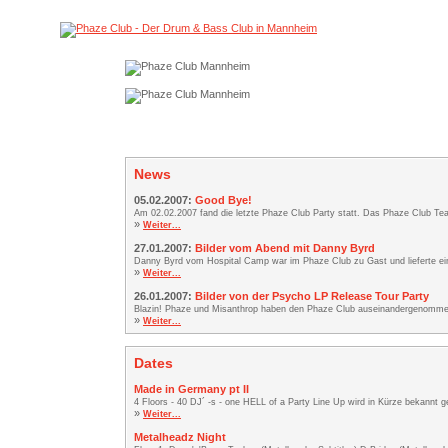
News
05.02.2007:
Good Bye!
Am 02.02.2007 fand die letzte Phaze Club Party statt. Das Phaze Club Team
»
Weiter...
27.01.2007:
Bilder vom Abend mit Danny Byrd
Danny Byrd vom Hospital Camp war im Phaze Club zu Gast und lieferte ei
»
Weiter...
26.01.2007:
Bilder von der Psycho LP Release Tour Party
Blazin! Phaze und Misanthrop haben den Phaze Club auseinandergenommen. 
»
Weiter...
Dates
Made in Germany pt II
4 Floors - 40 DJ´ -s - one HELL of a Party Line Up wird in Kürze bekannt
»
Weiter...
Metalheadz Night