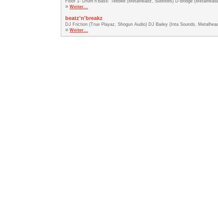
Floor 1- Drum'n'Bass: Teebee (Metalheadz, Subtitles) D-Bridge (Metalhea
»
Weiter...
beatz'n'breakz
DJ Friction (True Playaz, Shogun Audio) DJ Bailey (Inta Sounds, Metalhead
»
Weiter...