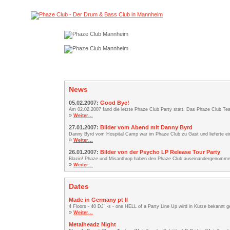
News
05.02.2007:
Good Bye!
Am 02.02.2007 fand die letzte Phaze Club Party statt. Das Phaze Club Team
»
Weiter...
27.01.2007:
Bilder vom Abend mit Danny Byrd
Danny Byrd vom Hospital Camp war im Phaze Club zu Gast und lieferte ei
»
Weiter...
26.01.2007:
Bilder von der Psycho LP Release Tour Party
Blazin! Phaze und Misanthrop haben den Phaze Club auseinandergenommen. 
»
Weiter...
Dates
Made in Germany pt II
4 Floors - 40 DJ´ -s - one HELL of a Party Line Up wird in Kürze bekannt
»
Weiter...
Metalheadz Night