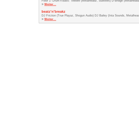
Floor 1- Drum'n'Bass: Teebee (Metalheadz, Subtitles) D-Bridge (Metalhea
»
Weiter...
beatz'n'breakz
DJ Friction (True Playaz, Shogun Audio) DJ Bailey (Inta Sounds, Metalhead
»
Weiter...